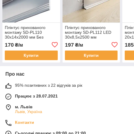
Плінтус прихованого
Плінтус прихованого
Плін
монтажу SD-PL110
монтажу SD-PL112 LED
мон
30x14x2000 мм Без
30x8,5x2500 мм
20x
покриття
Анодований
Ано
170
197
185
₴/м
₴/м
Купити
Купити
Про нас
95% позитивних з 22 відгуків за рік
Працює з 28.07.2021
м. Львів
Львів, Україна
Контакти
Сьогодні працює з 09:00 до 21:00