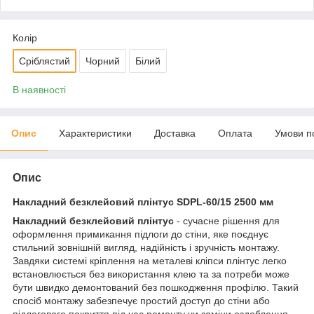
Колір
Сріблястий
Чорний
Білий
В наявності
Опис
Характеристики
Доставка
Оплата
Умови п
Опис
Накладний безклейовий плінтус SDPL-60/15 2500 мм
Накладний безклейовий плінтус
- сучасне рішення для
оформлення примикання підлоги до стіни, яке поєднує
стильний зовнішній вигляд, надійність і зручність монтажу.
Завдяки системі кріплення на металеві кліпси плінтус легко
встановлюється без використання клею та за потреби може
бути швидко демонтований без пошкодження профілю. Такий
спосіб монтажу забезпечує простий доступ до стіни або
підлогового покриття під час ремонту чи заміни оздоблення.