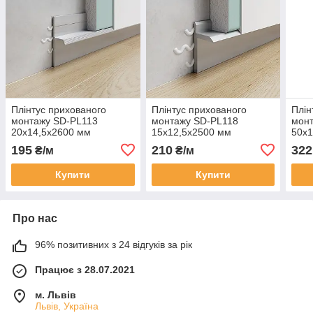
Плінтус прихованого
Плінтус прихованого
Плін
монтажу SD-PL113
монтажу SD-PL118
мон
20х14,5х2600 мм
15x12,5x2500 мм
50х1
Анодований
Анодований
Ано
195
210
322
₴/м
₴/м
Купити
Купити
Про нас
96% позитивних з 24 відгуків за рік
Працює з 28.07.2021
м. Львів
Львів, Україна