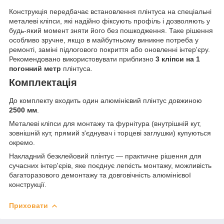
Конструкція передбачає встановлення плінтуса на спеціальні
металеві кліпси, які надійно фіксують профіль і дозволяють у
будь-який момент зняти його без пошкодження. Таке рішення
особливо зручне, якщо в майбутньому виникне потреба у
ремонті, заміні підлогового покриття або оновленні інтер'єру.
Рекомендовано використовувати приблизно
3 кліпси на 1
погонний метр
плінтуса.
Комплектація
До комплекту входить один алюмінієвий плінтус довжиною
2500 мм
.
Металеві кліпси для монтажу та фурнітура (внутрішній кут,
зовнішній кут, прямий з'єднувач і торцеві заглушки) купуються
окремо.
Накладний безклейовий плінтус — практичне рішення для
сучасних інтер'єрів, яке поєднує легкість монтажу, можливість
багаторазового демонтажу та довговічність алюмінієвої
конструкції.
Приховати