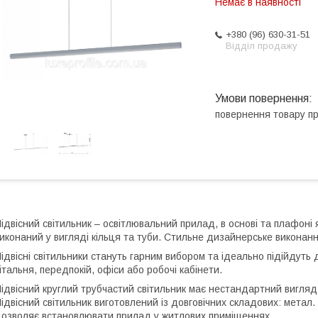
Немає в наявності
+380 (96) 630-31-51
Відділ продажу
повернення товару п
ідвісний світильник – освітлювальний прилад, в основі та плафоні 
иконаний у вигляді кільця та туби. Стильне дизайнерське виконання
ідвісні світильники стануть гарним вибором та ідеально підійдуть 
італьня, передпокій, офіси або робочі кабінети.
ідвісний круглий трубчастий світильник має нестандартний вигляд
ідвісний світильник виготовлений із довговічних складових: метал. 
озволяє встановлювати прилад у житлових приміщеннях.