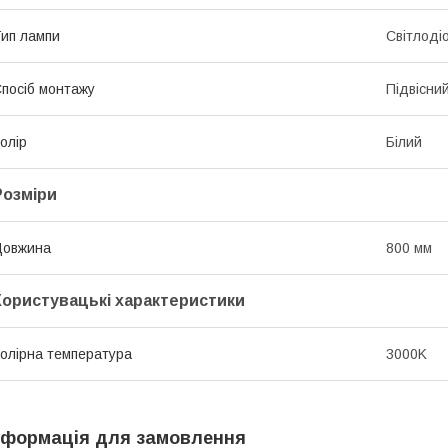
ип лампи
Світлоді
посіб монтажу
Підвісни
олір
Білий
Розміри
Довжина
800 мм
Користувацькі характеристики
олірна температура
3000K
нформація для замовлення