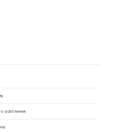
ик
го освітлення
тна