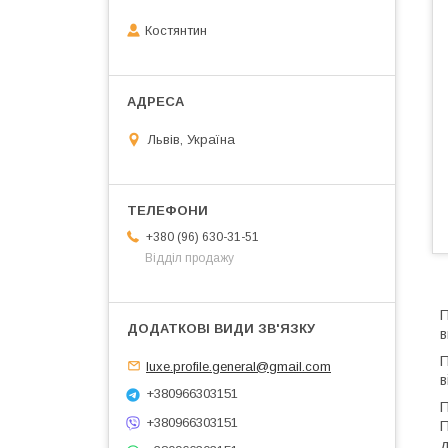
Костянтин
Львів, Україна
+380 (96) 630-31-51
Відділ продажу
П
в
П
luxe.profile.general@gmail.com
в
+380966303151
П
+380966303151
П
д