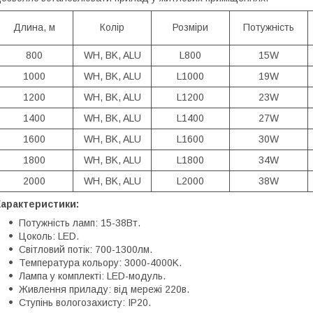
Длина, м
Колір
Розміри
Потужність
800
WH, BK, ALU
L800
15W
1000
WH, BK, ALU
L1000
19W
1200
WH, BK, ALU
L1200
23W
1400
WH, BK, ALU
L1400
27W
1600
WH, BK, ALU
L1600
30W
1800
WH, BK, ALU
L1800
34W
2000
WH, BK, ALU
L2000
38W
Характеристики:
Потужність ламп: 15-38Вт.
Цоколь: LED.
Світловий потік: 700-1300лм.
Температура кольору: 3000-4000K.
Лампа у комплекті: LED-модуль.
Живлення приладу: від мережі 220в.
Ступінь вологозахисту: IP20.