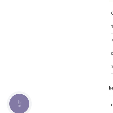
Т
Т
К
Т
І
КНОПКА
Ц
ЗВ'ЯЗКУ