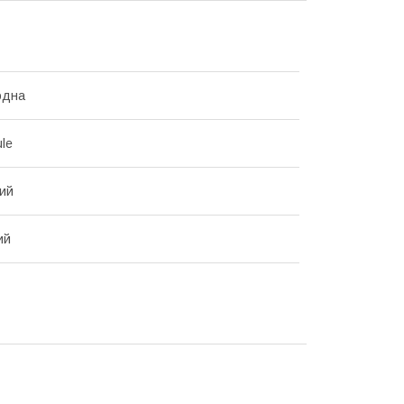
одна
le
ий
ий