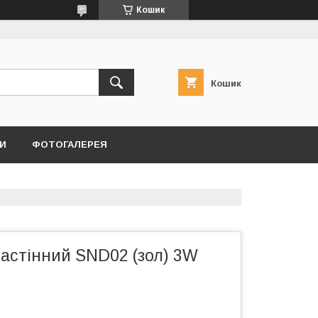
Кошик
Кошик
И
ФОТОГАЛЕРЕЯ
настінний SND02 (зол) 3W