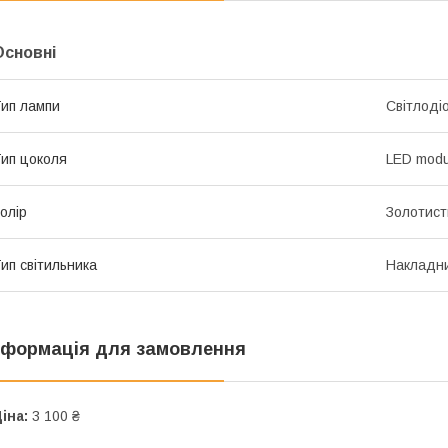
Основні
ип лампи
Світлоді
ип цоколя
LED modu
олір
Золотист
ип світильника
Накладн
нформація для замовлення
іна:
3 100 ₴