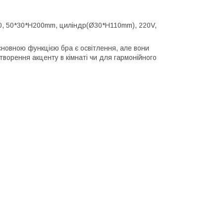
, 50*30*H200mm, циліндр(Ø30*H110mm), 220V,
 Основною функцією бра є освітлення, але вони
ворення акценту в кімнаті чи для гармонійного