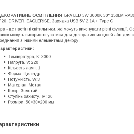
ДЕКОРАТИВНЕ ОСВІТЛЕННЯ
БРА LED 3W 3000K 30° 150LM RA80
P20. DRIVER: EAGLERISE. Зарядка USB 5V 2,1A + Type C
ра - це настінні світильники, які можуть виконувати різні функції.
акож можуть використовуватися для декоративних цілей або для ст
оєднання з іншими елементами декору.
Характеристики:
Температура, К: 3000
Напруга, V: 220
Кількість ламп: 1
Форма: Циліндр
Потужність, W:3
Матеріал: Метал
Колір: Золотий
Ступінь захисту, IP: 20
Розміри: 50×30×200 мм
арактеристики