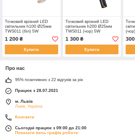
Точковий врізний LED
Точковий врізний LED
Точк
світильник h100 Ø25мм
світильник h200 Ø25мм
сві
TWS011 (біл) 5W
TWS011 (чор) 5W
(чор
1 200
1 300
300
₴
₴
Купити
Купити
Про нас
95% позитивних з 22 відгуків за рік
Працює з 28.07.2021
м. Львів
Львів, Україна
Контакти
Сьогодні працює з 09:00 до 21:00
Показати весь графік роботи