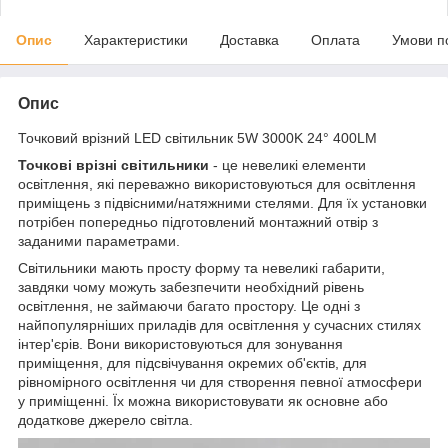
Опис
Характеристики
Доставка
Оплата
Умови п
Опис
Точковий врізний LED світильник 5W 3000K 24° 400LM
Точкові врізні світильники
- це невеликі елементи
освітлення, які переважно використовуються для освітлення
приміщень з підвісними/натяжними стелями. Для їх установки
потрібен попередньо підготовлений монтажний отвір з
заданими параметрами.
Світильники мають просту форму та невеликі габарити,
завдяки чому можуть забезпечити необхідний рівень
освітлення, не займаючи багато простору. Це одні з
найпопулярніших приладів для освітлення у сучасних стилях
інтер'єрів. Вони використовуються для зонування
приміщення, для підсвічування окремих об'єктів, для
рівномірного освітлення чи для створення певної атмосфери
у приміщенні. Їх можна використовувати як основне або
додаткове джерело світла.