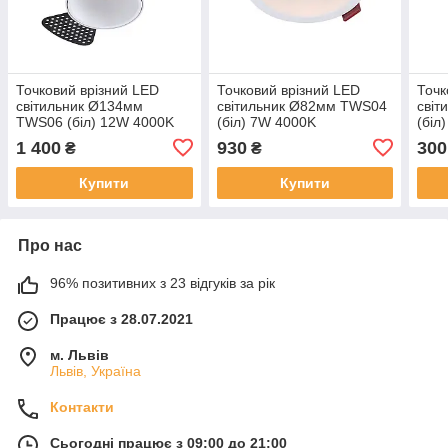
Точковий врізний LED
Точковий врізний LED
Точк
світильник Ø134мм
світильник Ø82мм TWS04
сві
TWS06 (біл) 12W 4000K
(біл) 7W 4000K
(біл
1 400
930
300
₴
₴
Купити
Купити
Про нас
96% позитивних з 23 відгуків за рік
Працює з 28.07.2021
м. Львів
Львів, Україна
Контакти
Сьогодні працює з 09:00 до 21:00