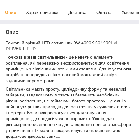
Опис
Характеристики
Доставка
Оплата
Умови п
Опис
Точковий врізний LED світильник 9W 4000K 60° 990LM
DRIVER LIFUD
Точкові врізні світильники
- це невеликі елементи
освітлення, які переважно використовуються для освітлення
приміщень з підвісними/натяжними стелями. Для їх установки
потрібен попередньо підготовлений монтажний отвір з
заданими параметрами.
Світильники мають просту, циліндричну форму та невеликі
габарити, завдяки чому можуть забезпечити необхідний
рівень освітлення, не займаючи багато простору. Це одні з
найпопулярніших приладів для освітлення у сучасних стилях
інтер'єрів. Вони використовуються для зонування
приміщення, для підсвічування окремих об'єктів, для
рівномірного освітлення чи для створення певної атмосфери
у приміщенні. Їх можна використовувати як основне або
додаткове джерело світла.