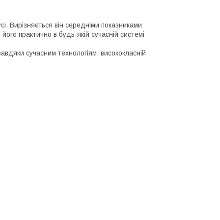
сі. Вирізняється він середніми показниками
 його практично в будь-якій сучасній системі
 завдяки сучасним технологіям, висококласній