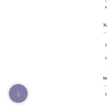
С
н
Х
К
І
КНОПКА
Ц
ЗВ'ЯЗКУ