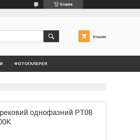
Кошик
Кошик
И
ФОТОГАЛЕРЕЯ
трековий однофазний PT08
00K