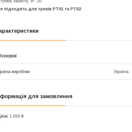
тупінь захисту, IP: 20
е підходять для треків PT01 та PT02
арактеристики
Основні
раїна виробник
Україна
нформація для замовлення
іна:
1 050 ₴