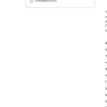
+380966303151
Т
ч
о
П
с
К
Т
Н
Ф
Я
П
Ц
М
К