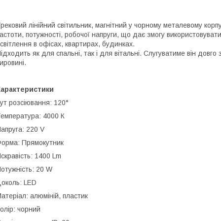
рековий лінійний світильник, магнітний у чорному металевому корпу
астоти, потужності, робочої напруги, що дає змогу використовувати
світлення в офісах, квартирах, будинках.
ідходить як для спальні, так і для вітальні. Слугуватиме він довго
ировині.
Характеристики
ут розсіювання: 120°
емпература: 4000 К
апруга: 220 V
орма: Прямокутник
скравість: 1400 Lm
отужність: 20 W
околь: LED
атеріал: алюміній, пластик
олір: чорний